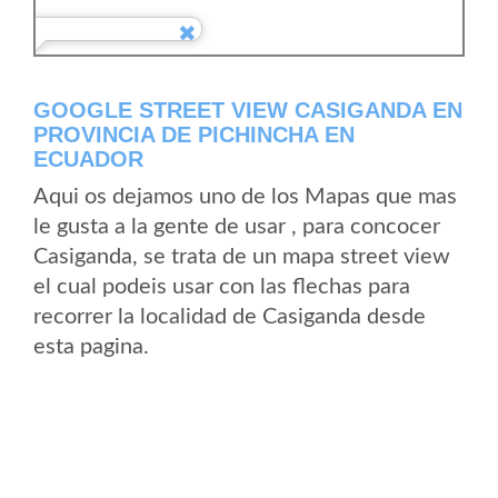
GOOGLE STREET VIEW CASIGANDA EN
PROVINCIA DE PICHINCHA EN
ECUADOR
Aqui os dejamos uno de los Mapas que mas
le gusta a la gente de usar , para concocer
Casiganda, se trata de un mapa street view
el cual podeis usar con las flechas para
recorrer la localidad de Casiganda desde
esta pagina.