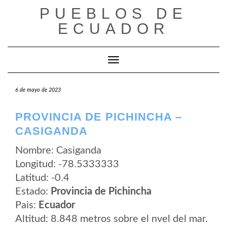
Saltar
PUEBLOS DE
al
contenido
ECUADOR
Cambiar modo de navegación
6 de mayo de 2023
PROVINCIA DE PICHINCHA –
CASIGANDA
Nombre: Casiganda
Longitud: -78.5333333
Latitud: -0.4
Estado:
Provincia de Pichincha
Pais:
Ecuador
Altitud: 8.848 metros sobre el nvel del mar.