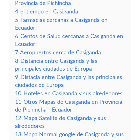
Provincia de Pichincha
4
el tiempo en Casiganda
5
Farmacias cercanas a Casiganda en
Ecuador:
6
Centos de Salud cercanas a Casiganda en
Ecuador:
7
Aeropuertos cerca de Casiganda
8
Distancia entre Casiganda y las
principales ciudades de Europa
9
Distacia entre Casiganda y las principales
ciudades de Europa
10
Hoteles en Casiganda y sus alrededores
11
Otros Mapas de Casiganda en Provincia
de Pichincha - Ecuador
12
Mapa Satelite de Casiganda y sus
alrededores
13
Mapa Normal google de Casiganda y sus