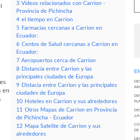
3
Vídeos relacionados con Carrion -
l
Provincia de Pichincha
4
el tiempo en Carrion
5
Farmacias cercanas a Carrion en
Ecuador:
6
Centos de Salud cercanas a Carrion en
Ecuador:
7
Aeropuertos cerca de Carrion
8
Distancia entre Carrion y las
E
principales ciudades de Europa
des
DE
9
Distacia entre Carrion y las principales
AR
s en
ciudades de Europa
DE
s
10
Hoteles en Carrion y sus alrededores
PL
11
Otros Mapas de Carrion en Provincia
DE
¡U
de Pichincha - Ecuador
CO
12
Mapa Satelite de Carrion y sus
DE
alrededores
DE