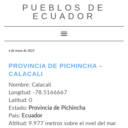
Saltar
PUEBLOS DE
al
contenido
ECUADOR
Cambiar modo de navegación
6 de mayo de 2023
PROVINCIA DE PICHINCHA –
CALACALI
Nombre: Calacali
Longitud: -78.5166667
Latitud: 0
Estado:
Provincia de Pichincha
Pais:
Ecuador
Altitud: 9.977 metros sobre el nvel del mar.