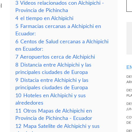
3
Vídeos relacionados con Alchipichi -
l
Provincia de Pichincha
4
el tiempo en Alchipichi
5
Farmacias cercanas a Alchipichi en
Ecuador:
6
Centos de Salud cercanas a Alchipichi
en Ecuador:
7
Aeropuertos cerca de Alchipichi
8
Distancia entre Alchipichi y las
E
principales ciudades de Europa
DE
9
Distacia entre Alchipichi y las
AR
principales ciudades de Europa
DE
10
Hoteles en Alchipichi y sus
PL
alrededores
DE
¡U
11
Otros Mapas de Alchipichi en
CO
Provincia de Pichincha - Ecuador
DE
12
Mapa Satelite de Alchipichi y sus
DE