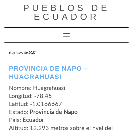
Saltar
PUEBLOS DE
al
contenido
ECUADOR
Cambiar modo de navegación
6 de mayo de 2023
PROVINCIA DE NAPO –
HUAGRAHUASI
Nombre: Huagrahuasi
Longitud: -78.45
Latitud: -1.0166667
Estado:
Provincia de Napo
Pais:
Ecuador
Altitud: 12.293 metros sobre el nvel del