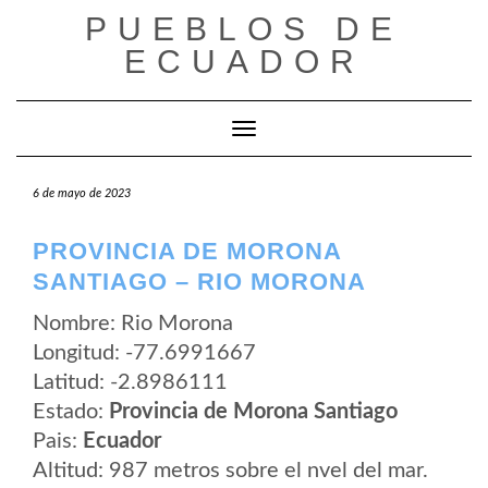
Saltar
PUEBLOS DE
al
contenido
ECUADOR
Cambiar modo de navegación
6 de mayo de 2023
PROVINCIA DE MORONA
SANTIAGO – RIO MORONA
Nombre: Rio Morona
Longitud: -77.6991667
Latitud: -2.8986111
Estado:
Provincia de Morona Santiago
Pais:
Ecuador
Altitud: 987 metros sobre el nvel del mar.