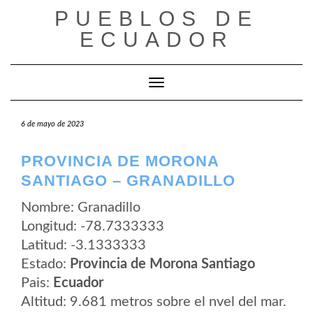
Saltar
PUEBLOS DE
al
contenido
ECUADOR
Cambiar modo de navegación
6 de mayo de 2023
PROVINCIA DE MORONA
SANTIAGO – GRANADILLO
Nombre: Granadillo
Longitud: -78.7333333
Latitud: -3.1333333
Estado:
Provincia de Morona Santiago
Pais:
Ecuador
Altitud: 9.681 metros sobre el nvel del mar.