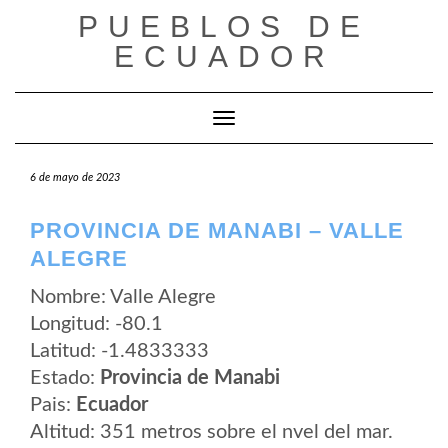
Saltar
PUEBLOS DE
al
contenido
ECUADOR
Cambiar modo de navegación
6 de mayo de 2023
PROVINCIA DE MANABI – VALLE
ALEGRE
Nombre: Valle Alegre
Longitud: -80.1
Latitud: -1.4833333
Estado:
Provincia de Manabi
Pais:
Ecuador
Altitud: 351 metros sobre el nvel del mar.