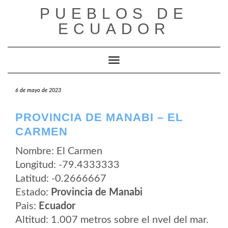
Saltar
PUEBLOS DE
al
contenido
ECUADOR
Cambiar modo de navegación
6 de mayo de 2023
PROVINCIA DE MANABI – EL
CARMEN
Nombre: El Carmen
Longitud: -79.4333333
Latitud: -0.2666667
Estado:
Provincia de Manabi
Pais:
Ecuador
Altitud: 1.007 metros sobre el nvel del mar.