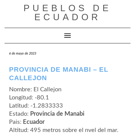
Saltar
PUEBLOS DE
al
contenido
ECUADOR
Cambiar modo de navegación
6 de mayo de 2023
PROVINCIA DE MANABI – EL
CALLEJON
Nombre: El Callejon
Longitud: -80.1
Latitud: -1.2833333
Estado:
Provincia de Manabi
Pais:
Ecuador
Altitud: 495 metros sobre el nvel del mar.