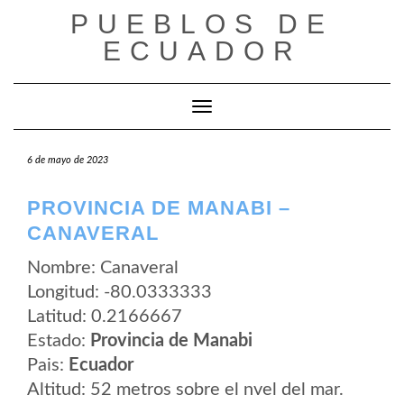
Saltar
PUEBLOS DE
al
contenido
ECUADOR
Cambiar modo de navegación
6 de mayo de 2023
PROVINCIA DE MANABI –
CANAVERAL
Nombre: Canaveral
Longitud: -80.0333333
Latitud: 0.2166667
Estado:
Provincia de Manabi
Pais:
Ecuador
Altitud: 52 metros sobre el nvel del mar.