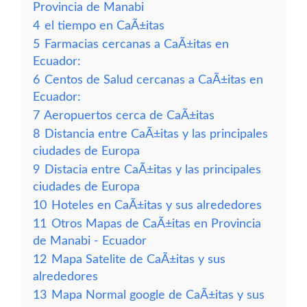
Provincia de Manabi
4
el tiempo en CaÃ±itas
5
Farmacias cercanas a CaÃ±itas en
Ecuador:
6
Centos de Salud cercanas a CaÃ±itas en
Ecuador:
7
Aeropuertos cerca de CaÃ±itas
8
Distancia entre CaÃ±itas y las principales
ciudades de Europa
9
Distacia entre CaÃ±itas y las principales
ciudades de Europa
10
Hoteles en CaÃ±itas y sus alrededores
11
Otros Mapas de CaÃ±itas en Provincia
de Manabi - Ecuador
12
Mapa Satelite de CaÃ±itas y sus
alrededores
13
Mapa Normal google de CaÃ±itas y sus