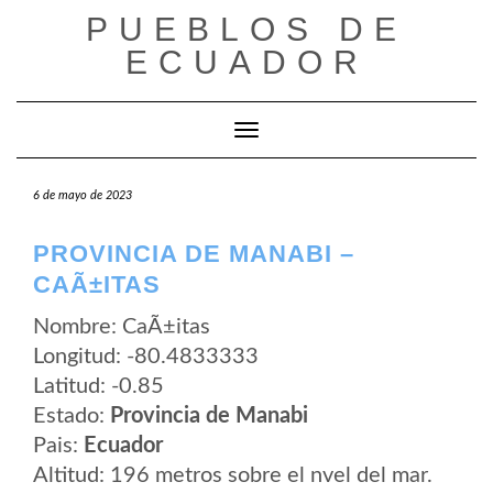
Saltar
PUEBLOS DE
al
contenido
ECUADOR
Cambiar modo de navegación
6 de mayo de 2023
PROVINCIA DE MANABI –
CAÃ±ITAS
Nombre: CaÃ±itas
Longitud: -80.4833333
Latitud: -0.85
Estado:
Provincia de Manabi
Pais:
Ecuador
Altitud: 196 metros sobre el nvel del mar.