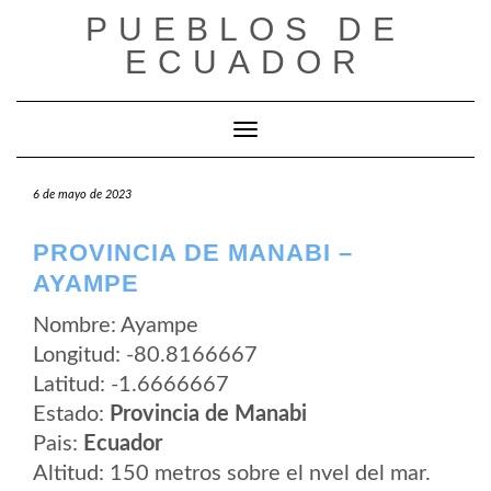
Saltar
PUEBLOS DE
al
contenido
ECUADOR
Cambiar modo de navegación
6 de mayo de 2023
PROVINCIA DE MANABI –
AYAMPE
Nombre: Ayampe
Longitud: -80.8166667
Latitud: -1.6666667
Estado:
Provincia de Manabi
Pais:
Ecuador
Altitud: 150 metros sobre el nvel del mar.