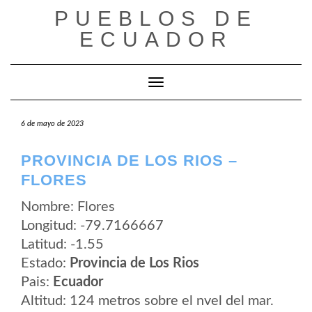
Saltar
PUEBLOS DE
al
contenido
ECUADOR
Cambiar modo de navegación
6 de mayo de 2023
PROVINCIA DE LOS RIOS –
FLORES
Nombre: Flores
Longitud: -79.7166667
Latitud: -1.55
Estado:
Provincia de Los Rios
Pais:
Ecuador
Altitud: 124 metros sobre el nvel del mar.