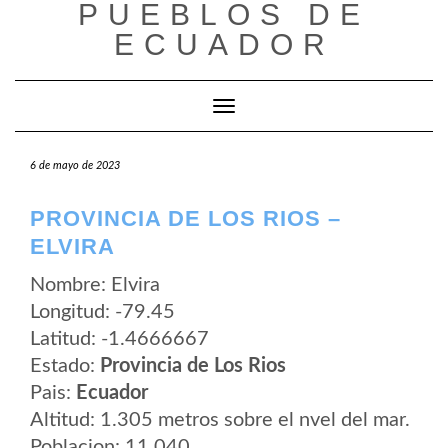
PUEBLOS DE
Saltar
al
ECUADOR
contenido
Cambiar modo de navegación
6 de mayo de 2023
PROVINCIA DE LOS RIOS –
ELVIRA
Nombre: Elvira
Longitud: -79.45
Latitud: -1.4666667
Estado:
Provincia de Los Rios
Pais:
Ecuador
Altitud: 1.305 metros sobre el nvel del mar.
Poblacion: 11.040