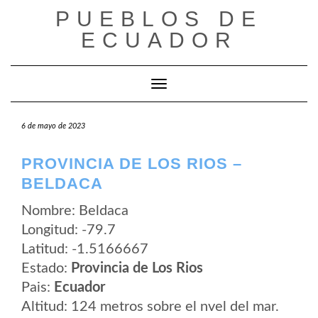
Saltar
PUEBLOS DE
al
contenido
ECUADOR
Cambiar modo de navegación
6 de mayo de 2023
PROVINCIA DE LOS RIOS –
BELDACA
Nombre: Beldaca
Longitud: -79.7
Latitud: -1.5166667
Estado:
Provincia de Los Rios
Pais:
Ecuador
Altitud: 124 metros sobre el nvel del mar.