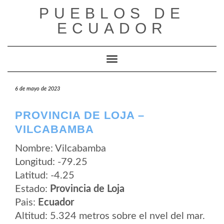
Saltar
PUEBLOS DE
al
contenido
ECUADOR
Cambiar modo de navegación
6 de mayo de 2023
PROVINCIA DE LOJA –
VILCABAMBA
Nombre: Vilcabamba
Longitud: -79.25
Latitud: -4.25
Estado:
Provincia de Loja
Pais:
Ecuador
Altitud: 5.324 metros sobre el nvel del mar.