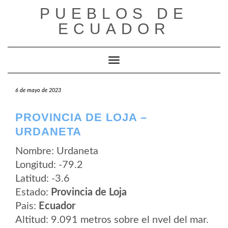
Saltar
PUEBLOS DE
al
contenido
ECUADOR
Cambiar modo de navegación
6 de mayo de 2023
PROVINCIA DE LOJA –
URDANETA
Nombre: Urdaneta
Longitud: -79.2
Latitud: -3.6
Estado:
Provincia de Loja
Pais:
Ecuador
Altitud: 9.091 metros sobre el nvel del mar.