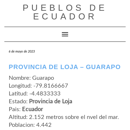
Saltar
PUEBLOS DE
al
contenido
ECUADOR
Cambiar modo de navegación
6 de mayo de 2023
PROVINCIA DE LOJA – GUARAPO
Nombre: Guarapo
Longitud: -79.8166667
Latitud: -4.4833333
Estado:
Provincia de Loja
Pais:
Ecuador
Altitud: 2.152 metros sobre el nvel del mar.
Poblacion: 4.442