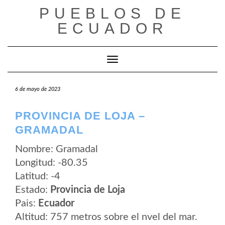
Saltar
PUEBLOS DE
al
contenido
ECUADOR
Cambiar modo de navegación
6 de mayo de 2023
PROVINCIA DE LOJA –
GRAMADAL
Nombre: Gramadal
Longitud: -80.35
Latitud: -4
Estado:
Provincia de Loja
Pais:
Ecuador
Altitud: 757 metros sobre el nvel del mar.