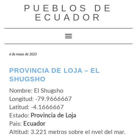
Saltar
PUEBLOS DE
al
contenido
ECUADOR
Cambiar modo de navegación
6 de mayo de 2023
PROVINCIA DE LOJA – EL
SHUGSHO
Nombre: El Shugsho
Longitud: -79.9666667
Latitud: -4.1666667
Estado:
Provincia de Loja
Pais:
Ecuador
Altitud: 3.221 metros sobre el nvel del mar.