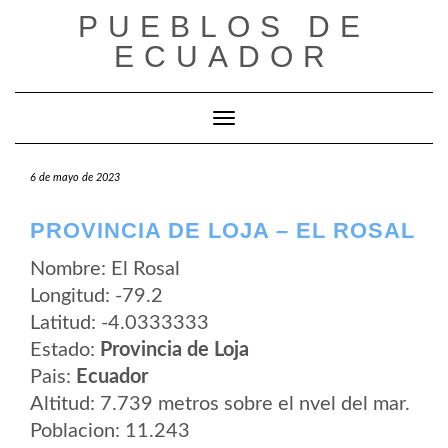
Saltar
PUEBLOS DE
al
contenido
ECUADOR
Cambiar modo de navegación
6 de mayo de 2023
PROVINCIA DE LOJA – EL ROSAL
Nombre: El Rosal
Longitud: -79.2
Latitud: -4.0333333
Estado:
Provincia de Loja
Pais:
Ecuador
Altitud: 7.739 metros sobre el nvel del mar.
Poblacion: 11.243