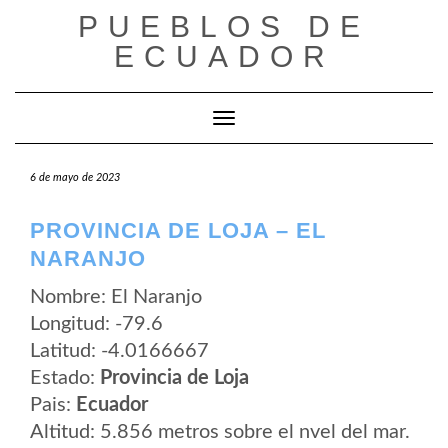
Saltar
PUEBLOS DE
al
contenido
ECUADOR
Cambiar modo de navegación
6 de mayo de 2023
PROVINCIA DE LOJA – EL
NARANJO
Nombre: El Naranjo
Longitud: -79.6
Latitud: -4.0166667
Estado:
Provincia de Loja
Pais:
Ecuador
Altitud: 5.856 metros sobre el nvel del mar.