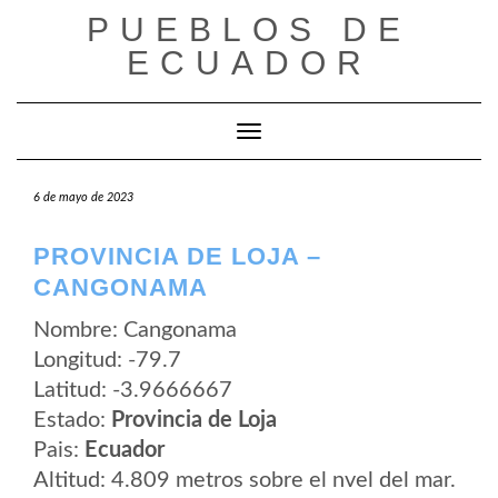
Saltar
PUEBLOS DE
al
contenido
ECUADOR
Cambiar modo de navegación
6 de mayo de 2023
PROVINCIA DE LOJA –
CANGONAMA
Nombre: Cangonama
Longitud: -79.7
Latitud: -3.9666667
Estado:
Provincia de Loja
Pais:
Ecuador
Altitud: 4.809 metros sobre el nvel del mar.