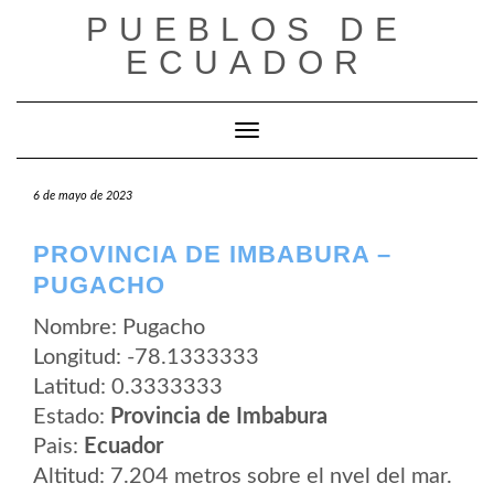
Saltar
PUEBLOS DE
al
contenido
ECUADOR
Cambiar modo de navegación
6 de mayo de 2023
PROVINCIA DE IMBABURA –
PUGACHO
Nombre: Pugacho
Longitud: -78.1333333
Latitud: 0.3333333
Estado:
Provincia de Imbabura
Pais:
Ecuador
Altitud: 7.204 metros sobre el nvel del mar.