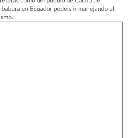
rreteras como del pueblo de Cacho de
Imbabura en Ecuador podeis ir manejando el
ismo.