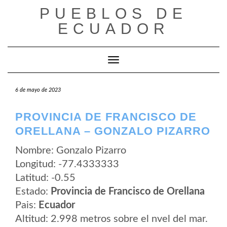
Saltar
PUEBLOS DE
al
contenido
ECUADOR
Cambiar modo de navegación
6 de mayo de 2023
PROVINCIA DE FRANCISCO DE
ORELLANA – GONZALO PIZARRO
Nombre: Gonzalo Pizarro
Longitud: -77.4333333
Latitud: -0.55
Estado:
Provincia de Francisco de Orellana
Pais:
Ecuador
Altitud: 2.998 metros sobre el nvel del mar.