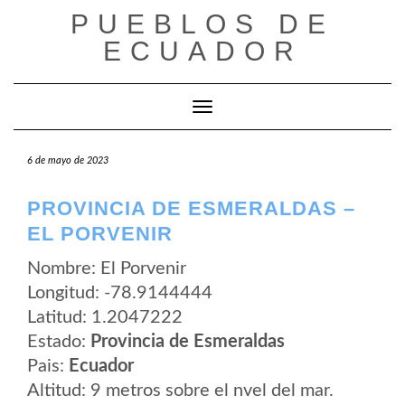
Saltar
PUEBLOS DE
al
contenido
ECUADOR
Cambiar modo de navegación
6 de mayo de 2023
PROVINCIA DE ESMERALDAS –
EL PORVENIR
Nombre: El Porvenir
Longitud: -78.9144444
Latitud: 1.2047222
Estado:
Provincia de Esmeraldas
Pais:
Ecuador
Altitud: 9 metros sobre el nvel del mar.