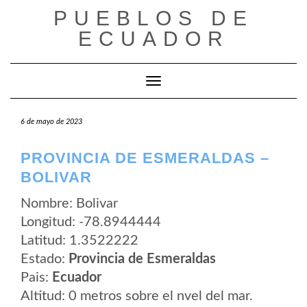
Saltar
PUEBLOS DE
al
contenido
ECUADOR
Cambiar modo de navegación
6 de mayo de 2023
PROVINCIA DE ESMERALDAS –
BOLIVAR
Nombre: Bolivar
Longitud: -78.8944444
Latitud: 1.3522222
Estado:
Provincia de Esmeraldas
Pais:
Ecuador
Altitud: 0 metros sobre el nvel del mar.