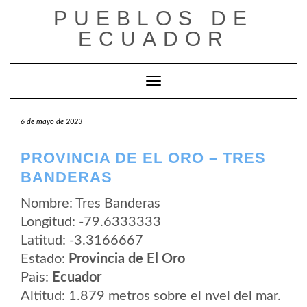
Saltar
PUEBLOS DE
al
contenido
ECUADOR
Cambiar modo de navegación
6 de mayo de 2023
PROVINCIA DE EL ORO – TRES
BANDERAS
Nombre: Tres Banderas
Longitud: -79.6333333
Latitud: -3.3166667
Estado:
Provincia de El Oro
Pais:
Ecuador
Altitud: 1.879 metros sobre el nvel del mar.