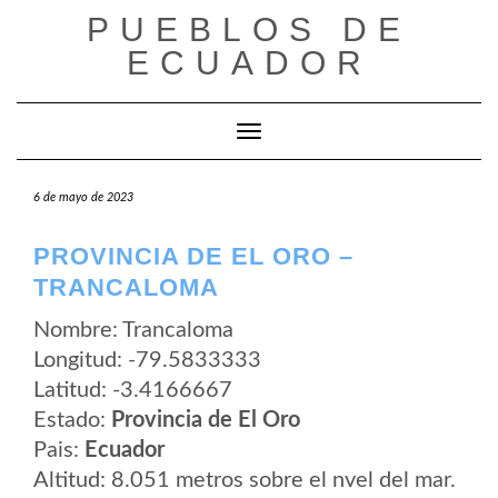
Saltar
PUEBLOS DE
al
contenido
ECUADOR
Cambiar modo de navegación
6 de mayo de 2023
PROVINCIA DE EL ORO –
TRANCALOMA
Nombre: Trancaloma
Longitud: -79.5833333
Latitud: -3.4166667
Estado:
Provincia de El Oro
Pais:
Ecuador
Altitud: 8.051 metros sobre el nvel del mar.