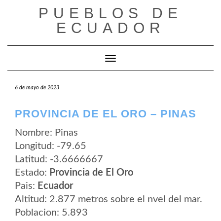
Saltar
PUEBLOS DE
al
contenido
ECUADOR
Cambiar modo de navegación
6 de mayo de 2023
PROVINCIA DE EL ORO – PINAS
Nombre: Pinas
Longitud: -79.65
Latitud: -3.6666667
Estado:
Provincia de El Oro
Pais:
Ecuador
Altitud: 2.877 metros sobre el nvel del mar.
Poblacion: 5.893