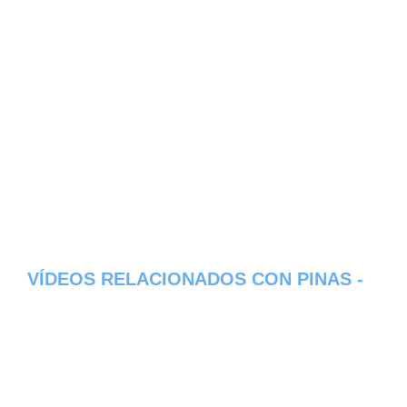
VÍDEOS RELACIONADOS CON PINAS -
PROVINCIA DE EL ORO
Aqui os dejamos algunos de los videos que
hemos encontrado del pueblo Pinas del
estado de Provincia de El Oro en Ecuador,