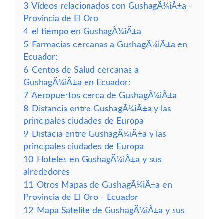
3
Vídeos relacionados con GushagÃ¼iÃ±a -
Provincia de El Oro
4
el tiempo en GushagÃ¼iÃ±a
5
Farmacias cercanas a GushagÃ¼iÃ±a en
Ecuador:
6
Centos de Salud cercanas a
GushagÃ¼iÃ±a en Ecuador:
7
Aeropuertos cerca de GushagÃ¼iÃ±a
8
Distancia entre GushagÃ¼iÃ±a y las
principales ciudades de Europa
9
Distacia entre GushagÃ¼iÃ±a y las
principales ciudades de Europa
10
Hoteles en GushagÃ¼iÃ±a y sus
alrededores
11
Otros Mapas de GushagÃ¼iÃ±a en
Provincia de El Oro - Ecuador
12
Mapa Satelite de GushagÃ¼iÃ±a y sus