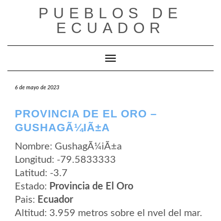
Saltar
PUEBLOS DE
al
contenido
ECUADOR
Cambiar modo de navegación
6 de mayo de 2023
PROVINCIA DE EL ORO –
GUSHAGÃ¼IÃ±A
Nombre: GushagÃ¼iÃ±a
Longitud: -79.5833333
Latitud: -3.7
Estado:
Provincia de El Oro
Pais:
Ecuador
Altitud: 3.959 metros sobre el nvel del mar.