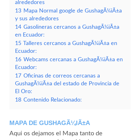
alrededores
13
Mapa Normal google de GushagÃ¼iÃ±a
y sus alrededores
14
Gasolineras cercanos a GushagÃ¼iÃ±a
en Ecuador:
15
Talleres cercanos a GushagÃ¼iÃ±a en
Ecuador:
16
Webcams cercanas a GushagÃ¼iÃ±a en
Ecuador:
17
Oficinas de correos cercanas a
GushagÃ¼iÃ±a del estado de Provincia de
El Oro:
18
Contenido Relacionado:
MAPA DE GUSHAGÃ¼IÃ±A
Aqui os dejamos el Mapa tanto de