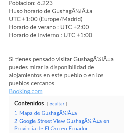
Poblacion: 6.223
Huso horario de GushagÃ¼iÃ±a
UTC +1:00 (Europe/Madrid)
Horario de verano : UTC +2:00
Horario de invierno : UTC +1:00
Si tienes pensado visitar GushagÃ¼iÃ±a
puedes mirar la disponibilidad de
alojamientos en este pueblo o en los
pueblos cercanos
Booking.com
Contenidos
ocultar
1
Mapa de GushagÃ¼iÃ±a
2
Google Street View GushagÃ¼iÃ±a en
Provincia de El Oro en Ecuador