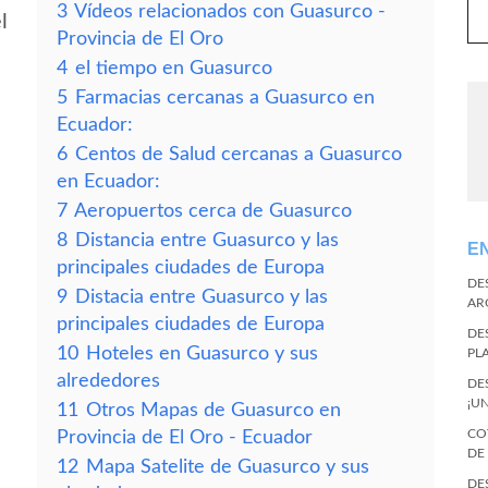
3
Vídeos relacionados con Guasurco -
l
Provincia de El Oro
4
el tiempo en Guasurco
5
Farmacias cercanas a Guasurco en
Ecuador:
6
Centos de Salud cercanas a Guasurco
en Ecuador:
7
Aeropuertos cerca de Guasurco
8
Distancia entre Guasurco y las
E
principales ciudades de Europa
DE
9
Distacia entre Guasurco y las
AR
principales ciudades de Europa
DE
10
Hoteles en Guasurco y sus
PL
alrededores
DE
¡U
11
Otros Mapas de Guasurco en
CO
Provincia de El Oro - Ecuador
DE
12
Mapa Satelite de Guasurco y sus
DE