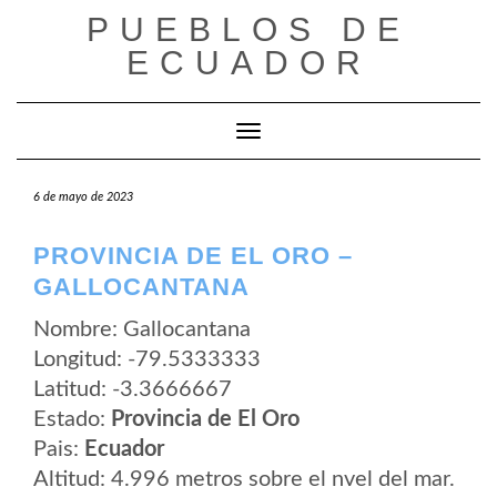
Saltar
PUEBLOS DE
al
contenido
ECUADOR
Cambiar modo de navegación
6 de mayo de 2023
PROVINCIA DE EL ORO –
GALLOCANTANA
Nombre: Gallocantana
Longitud: -79.5333333
Latitud: -3.3666667
Estado:
Provincia de El Oro
Pais:
Ecuador
Altitud: 4.996 metros sobre el nvel del mar.