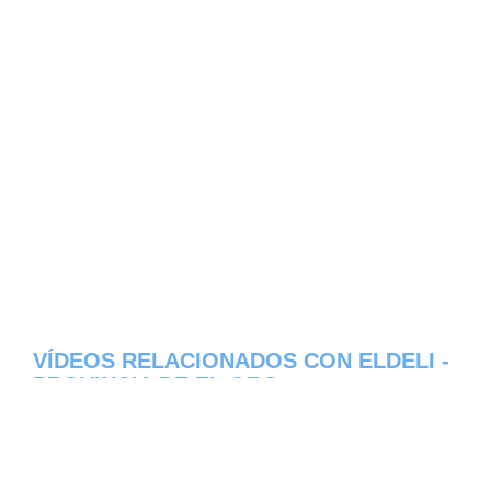
VÍDEOS RELACIONADOS CON ELDELI -
PROVINCIA DE EL ORO
Aqui os dejamos algunos de los videos que
hemos encontrado del pueblo Eldeli del