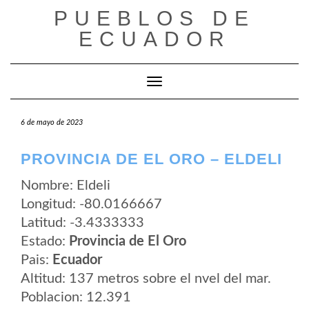
Saltar
PUEBLOS DE
al
contenido
ECUADOR
Cambiar modo de navegación
6 de mayo de 2023
PROVINCIA DE EL ORO – ELDELI
Nombre: Eldeli
Longitud: -80.0166667
Latitud: -3.4333333
Estado:
Provincia de El Oro
Pais:
Ecuador
Altitud: 137 metros sobre el nvel del mar.
Poblacion: 12.391