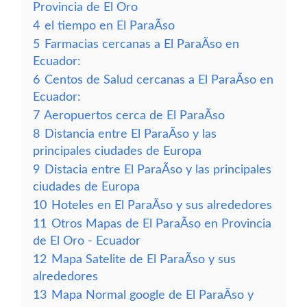
Provincia de El Oro
4
el tiempo en El ParaÃ­so
5
Farmacias cercanas a El ParaÃ­so en
Ecuador:
6
Centos de Salud cercanas a El ParaÃ­so en
Ecuador:
7
Aeropuertos cerca de El ParaÃ­so
8
Distancia entre El ParaÃ­so y las
principales ciudades de Europa
9
Distacia entre El ParaÃ­so y las principales
ciudades de Europa
10
Hoteles en El ParaÃ­so y sus alrededores
11
Otros Mapas de El ParaÃ­so en Provincia
de El Oro - Ecuador
12
Mapa Satelite de El ParaÃ­so y sus
alrededores
13
Mapa Normal google de El ParaÃ­so y