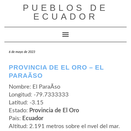
Saltar
PUEBLOS DE
al
contenido
ECUADOR
Cambiar modo de navegación
6 de mayo de 2023
PROVINCIA DE EL ORO – EL
PARAÃ­SO
Nombre: El ParaÃ­so
Longitud: -79.7333333
Latitud: -3.15
Estado:
Provincia de El Oro
Pais:
Ecuador
Altitud: 2.191 metros sobre el nvel del mar.