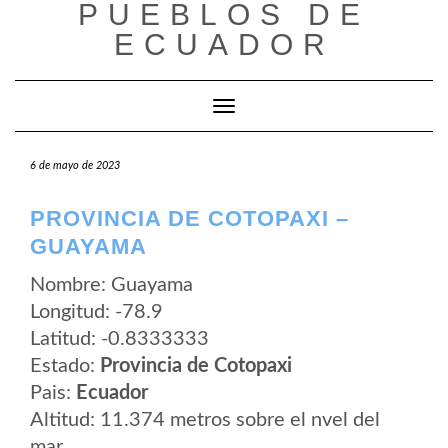
PUEBLOS DE
Saltar
al
ECUADOR
contenido
Cambiar modo de navegación
6 de mayo de 2023
PROVINCIA DE COTOPAXI –
GUAYAMA
Nombre: Guayama
Longitud: -78.9
Latitud: -0.8333333
Estado:
Provincia de Cotopaxi
Pais:
Ecuador
Altitud: 11.374 metros sobre el nvel del
mar.