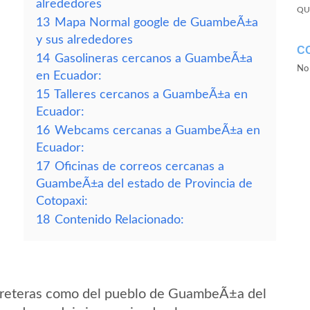
alrededores
QU
13
Mapa Normal google de GuambeÃ±a
y sus alrededores
C
14
Gasolineras cercanos a GuambeÃ±a
No 
en Ecuador:
15
Talleres cercanos a GuambeÃ±a en
Ecuador:
16
Webcams cercanas a GuambeÃ±a en
Ecuador:
17
Oficinas de correos cercanas a
GuambeÃ±a del estado de Provincia de
Cotopaxi:
18
Contenido Relacionado:
rreteras como del pueblo de GuambeÃ±a del