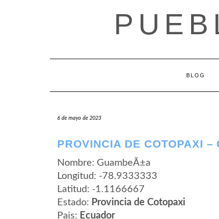
Saltar
PUEB
al
contenido
BLOG
6 de mayo de 2023
PROVINCIA DE COTOPAXI 
Nombre: GuambeÃ±a
Longitud: -78.9333333
Latitud: -1.1166667
Estado:
Provincia de Cotopaxi
Pais:
Ecuador