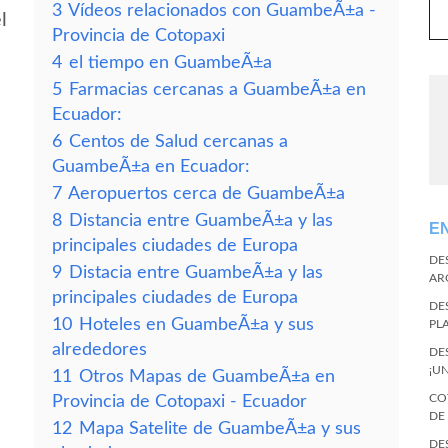
3
Vídeos relacionados con GuambeÃ±a -
l
Provincia de Cotopaxi
4
el tiempo en GuambeÃ±a
5
Farmacias cercanas a GuambeÃ±a en
Ecuador:
6
Centos de Salud cercanas a
GuambeÃ±a en Ecuador:
7
Aeropuertos cerca de GuambeÃ±a
8
Distancia entre GuambeÃ±a y las
E
principales ciudades de Europa
DE
9
Distacia entre GuambeÃ±a y las
AR
principales ciudades de Europa
DE
10
Hoteles en GuambeÃ±a y sus
PL
alrededores
DE
¡U
11
Otros Mapas de GuambeÃ±a en
CO
Provincia de Cotopaxi - Ecuador
DE
12
Mapa Satelite de GuambeÃ±a y sus
DE