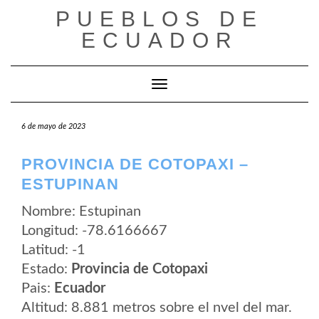
Saltar
PUEBLOS DE
al
contenido
ECUADOR
Cambiar modo de navegación
6 de mayo de 2023
PROVINCIA DE COTOPAXI –
ESTUPINAN
Nombre: Estupinan
Longitud: -78.6166667
Latitud: -1
Estado:
Provincia de Cotopaxi
Pais:
Ecuador
Altitud: 8.881 metros sobre el nvel del mar.