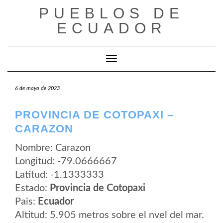
Saltar
PUEBLOS DE
al
contenido
ECUADOR
Cambiar modo de navegación
6 de mayo de 2023
PROVINCIA DE COTOPAXI –
CARAZON
Nombre: Carazon
Longitud: -79.0666667
Latitud: -1.1333333
Estado:
Provincia de Cotopaxi
Pais:
Ecuador
Altitud: 5.905 metros sobre el nvel del mar.