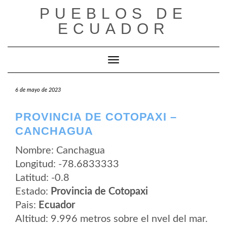
Saltar
PUEBLOS DE
al
contenido
ECUADOR
Cambiar modo de navegación
6 de mayo de 2023
PROVINCIA DE COTOPAXI –
CANCHAGUA
Nombre: Canchagua
Longitud: -78.6833333
Latitud: -0.8
Estado:
Provincia de Cotopaxi
Pais:
Ecuador
Altitud: 9.996 metros sobre el nvel del mar.